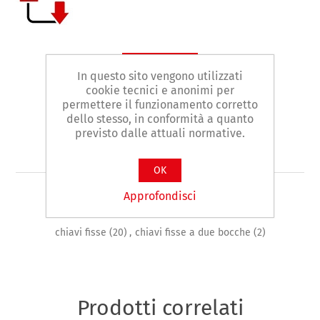
Contattaci
In questo sito vengono utilizzati
cookie tecnici e anonimi per
permettere il funzionamento corretto
Facebook
WhatsApp
LinkedIn
dello stesso, in conformità a quanto
previsto dalle attuali normative.
OK
Approfondisci
Etichetta del prodotto
chiavi fisse
(20)
,
chiavi fisse a due bocche
(2)
Prodotti correlati