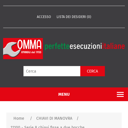
ACCESSO
LISTA DEI DESIDERI
(0)
CERCA
MENU
Home
/
CHIAVI DI MANOVRA
/
11100 - Serie 8 chiavi fisse a due bocche