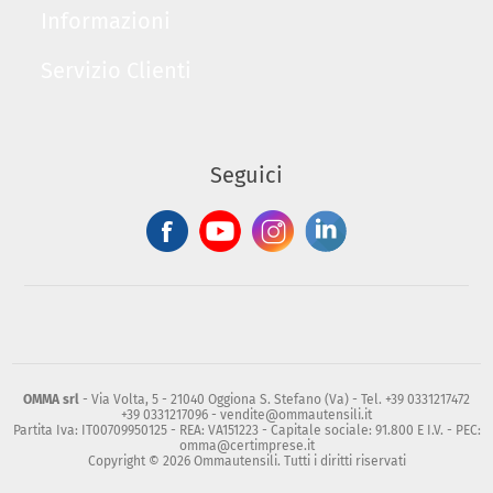
Informazioni
Servizio Clienti
Seguici
OMMA srl
- Via Volta, 5 - 21040 Oggiona S. Stefano (Va) - Tel. +39 0331217472
+39 0331217096 - vendite@ommautensili.it
Partita Iva: IT00709950125 - REA: VA151223 - Capitale sociale: 91.800 E I.V. - PEC:
omma@certimprese.it
Copyright © 2026 Ommautensili. Tutti i diritti riservati