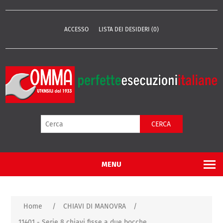
ACCESSO
LISTA DEI DESIDERI
(0)
CERCA
MENU
Home
/
CHIAVI DI MANOVRA
/
11401 - Serie 8 chiavi fisse a due bocche