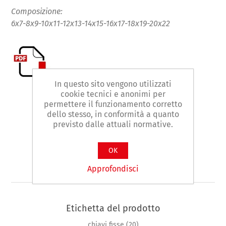
Composizione:
6x7-8x9-10x11-12x13-14x15-16x17-18x19-20x22
In questo sito vengono utilizzati
cookie tecnici e anonimi per
permettere il funzionamento corretto
Contattaci
dello stesso, in conformità a quanto
previsto dalle attuali normative.
Facebook
WhatsApp
LinkedIn
OK
Approfondisci
Etichetta del prodotto
chiavi fisse
(20)