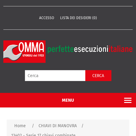
ACCESSO
LISTA DEI DESIDERI
(0)
CERCA
MENU
Home
/
CHIAVI DI MANOVRA
/
13402 - Serie 17 chiavi combinate