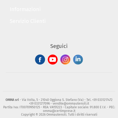
Informazioni
Servizio Clienti
Seguici
OMMA srl
- Via Volta, 5 - 21040 Oggiona S. Stefano (Va) - Tel. +39 0331217472
+39 0331217096 - vendite@ommautensili.it
Partita Iva: IT00709950125 - REA: VA151223 - Capitale sociale: 91.800 E I.V. - PEC:
omma@certimprese.it
Copyright © 2026 Ommautensili. Tutti i diritti riservati