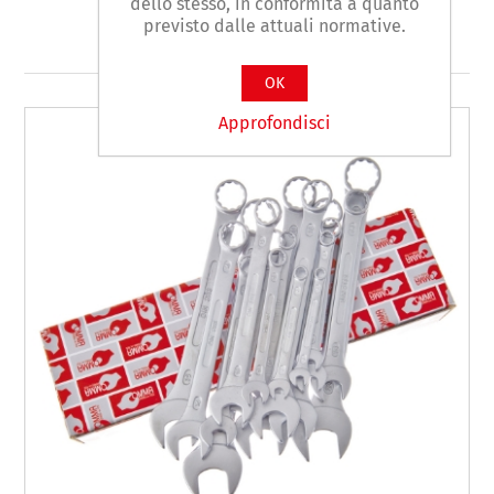
dello stesso, in conformità a quanto
previsto dalle attuali normative.
Prodotti correlati
OK
Approfondisci