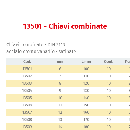
13501 - Chiavi combinate
Chiavi combinate - DIN 3113
acciaio cromo vanadio - satinate
Cod.
mm
L mm
Conf.
Pe
13501
6
100
10
13502
7
110
10
13503
8
120
10
13504
9
130
10
13505
10
140
10
13506
11
150
10
13507
12
160
10
13508
13
170
10
13509
14
180
10