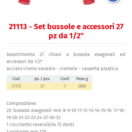
21113 - Set bussole e accessori 27
pz da 1/2"
Assortimento 27 chiavi a bussola esagonali ed
accessori da 1/2"
acciaio cromo vanadio - cromate - cassetta plastica
Cod.
pz. / pcs.
Conf.
Peso g
21113
27
1
3800
Composizione:
20 bussole esagonali mm 8-9-10-11-12-13-14-15-16 17-18-
19-20-21-22-23-24-27-30-32
1 cricchetto reversibile 72 denti
1 prolunga mm 125