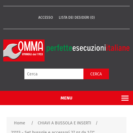
ACCESSO
LISTA DEI DESIDERI
(0)
CERCA
MENU
Home
/
CHIAVI A BUSSOLA E INSERTI
/
21113 - Set bussole e accessori 27 pz da 1/2"