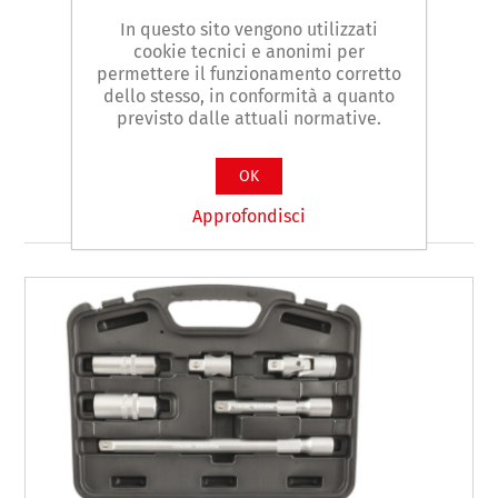
In questo sito vengono utilizzati
Etichetta del prodotto
cookie tecnici e anonimi per
permettere il funzionamento corretto
set bussole e accessori
(6)
dello stesso, in conformità a quanto
previsto dalle attuali normative.
OK
Prodotti correlati
Approfondisci