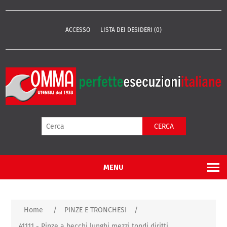
ACCESSO
LISTA DEI DESIDERI
(0)
CERCA
MENU
Home
/
PINZE E TRONCHESI
/
41111 - Pinze a becchi lunghi mezzi tondi diritti