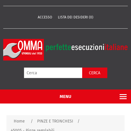
ACCESSO
LISTA DEI DESIDERI
(0)
CERCA
MENU
Home
/
PINZE E TRONCHESI
/
45005 - Pinze regolabili