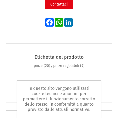
Contattaci
Facebook
WhatsApp
LinkedIn
Etichetta del prodotto
pinze
(20)
,
pinze regolabili
(9)
In questo sito vengono utilizzati
Prodotti correlati
cookie tecnici e anonimi per
permettere il funzionamento corretto
dello stesso, in conformità a quanto
previsto dalle attuali normative.