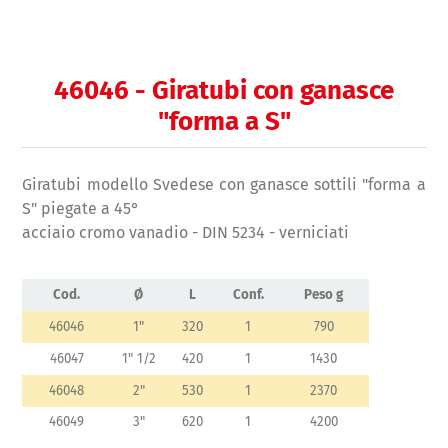
46046 - Giratubi con ganasce
"forma a S"
Giratubi modello Svedese con ganasce sottili "forma a
S" piegate a 45°
acciaio cromo vanadio - DIN 5234 - verniciati
Cod.
Ø
L
Conf.
Peso g
46046
1"
320
1
790
46047
1" 1/2
420
1
1430
46048
2"
530
1
2370
46049
3"
620
1
4200