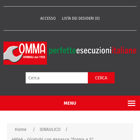
ACCESSO
LISTA DEI DESIDERI
(0)
CERCA
MENU
Home
/
IDRAULICO
/
46046 - Giratubi con ganasce "forma a S"