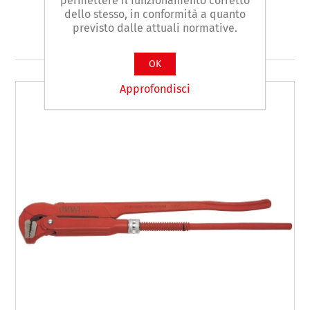
permettere il funzionamento corretto
dello stesso, in conformità a quanto
previsto dalle attuali normative.
Prodotti correlati
OK
Approfondisci