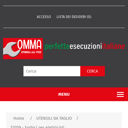
ACCESSO
LISTA DEI DESIDERI
(0)
CERCA
MENU
Home
/
UTENSILI DA TAGLIO
/
52059 - Forbici per elettricisti