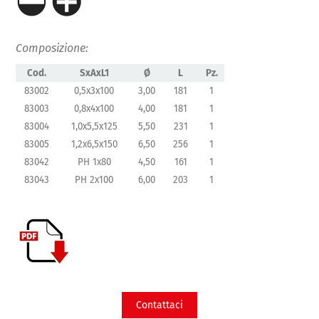
Composizione:
Cod.
SxAxL1
Ø
L
Pz.
83002
0,5x3x100
3,00
181
1
83003
0,8x4x100
4,00
181
1
83004
1,0x5,5x125
5,50
231
1
83005
1,2x6,5x150
6,50
256
1
83042
PH 1x80
4,50
161
1
83043
PH 2x100
6,00
203
1
Contattaci