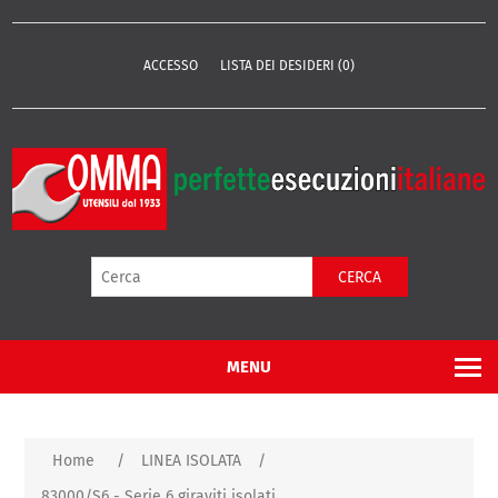
ACCESSO
LISTA DEI DESIDERI
(0)
CERCA
MENU
Home
/
LINEA ISOLATA
/
83000/S6 - Serie 6 giraviti isolati