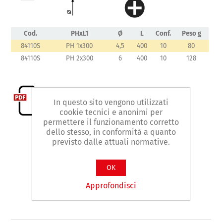
Cod.
PHxL1
Ø
L
Conf.
Peso g
84110S
PH 1x300
4,5
400
10
80
84110S
PH 2x300
6
400
10
128
In questo sito vengono utilizzati
cookie tecnici e anonimi per
permettere il funzionamento corretto
dello stesso, in conformità a quanto
previsto dalle attuali normative.
Contattaci
OK
Facebook
WhatsApp
LinkedIn
Approfondisci