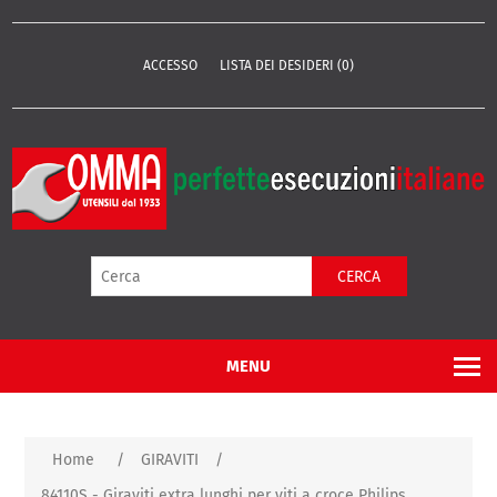
ACCESSO
LISTA DEI DESIDERI
(0)
CERCA
MENU
Home
/
GIRAVITI
/
84110S - Giraviti extra lunghi per viti a croce Philips