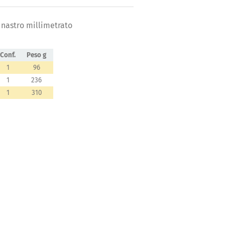
 nastro millimetrato
Conf.
Peso g
1
96
1
236
1
310