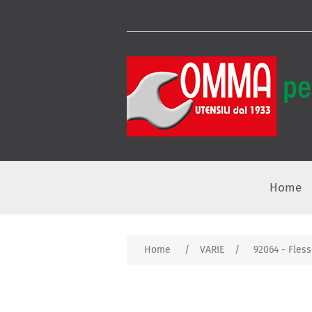
Home
Home
/
VARIE
/
92064 - Fles