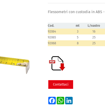
Flessometri con custodia in ABS -
Cod.
mt
L/nastro
92064
3
16
92065
5
25
92068
8
25
Contattaci
Facebook
WhatsApp
LinkedIn