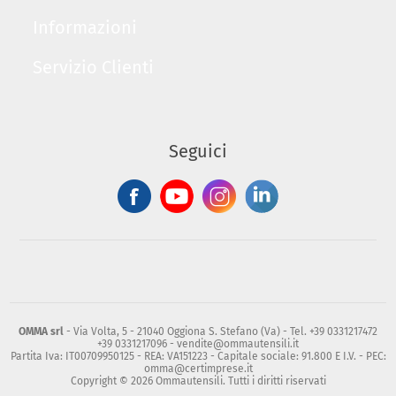
Informazioni
Servizio Clienti
Seguici
OMMA srl
- Via Volta, 5 - 21040 Oggiona S. Stefano (Va) - Tel. +39 0331217472
+39 0331217096 - vendite@ommautensili.it
Partita Iva: IT00709950125 - REA: VA151223 - Capitale sociale: 91.800 E I.V. - PEC:
omma@certimprese.it
Copyright © 2026 Ommautensili. Tutti i diritti riservati