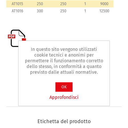
AT1015
250
250
1
9000
AT1016
300
250
1
12500
In questo sito vengono utilizzati
cookie tecnici e anonimi per
permettere il funzionamento corretto
Contattaci
dello stesso, in conformità a quanto
previsto dalle attuali normative.
Facebook
WhatsApp
LinkedIn
OK
Approfondisci
Etichetta del prodotto