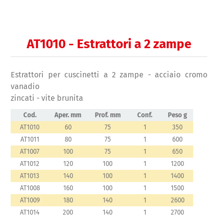
AT1010 - Estrattori a 2 zampe
Estrattori per cuscinetti a 2 zampe - acciaio cromo
vanadio
zincati - vite brunita
Cod.
Aper. mm
Prof. mm
Conf.
Peso g
AT1010
60
75
1
350
AT1011
80
75
1
600
AT1007
100
75
1
650
AT1012
120
100
1
1200
AT1013
140
100
1
1400
AT1008
160
100
1
1500
AT1009
180
140
1
2600
AT1014
200
140
1
2700