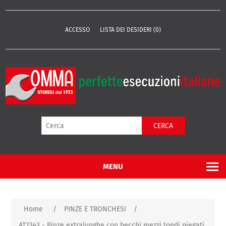
ACCESSO
LISTA DEI DESIDERI
(0)
CERCA
MENU
Home
/
PINZE E TRONCHESI
/
AT2343 - Pinze extralunghe con becchi mezzi tondi piegati