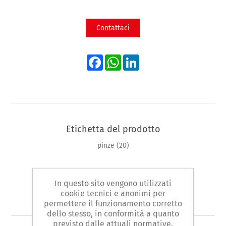
Contattaci
Facebook
WhatsApp
LinkedIn
Etichetta del prodotto
pinze
(20)
In questo sito vengono utilizzati
cookie tecnici e anonimi per
Prodotti correlati
permettere il funzionamento corretto
dello stesso, in conformità a quanto
previsto dalle attuali normative.