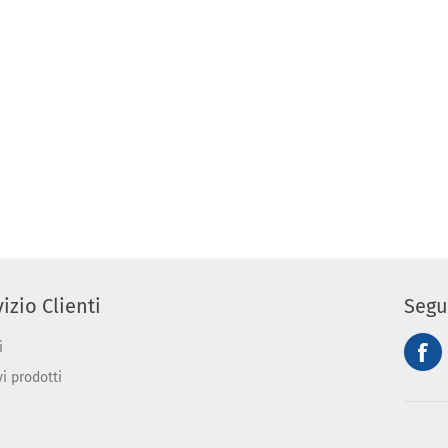
izio Clienti
Segu
i
vi prodotti