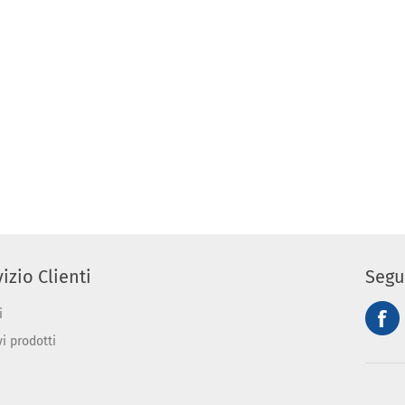
izio Clienti
Segu
i
vi prodotti