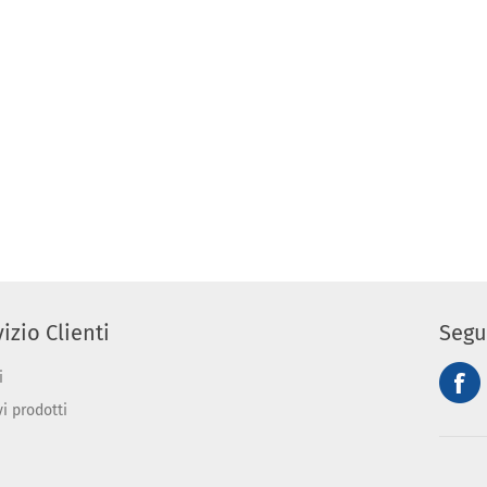
izio Clienti
Segu
i
vi prodotti