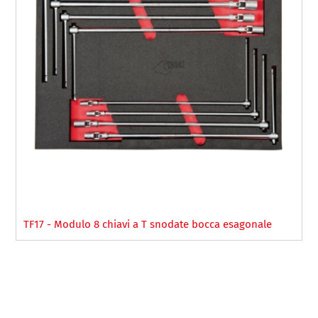
TF17 - Modulo 8 chiavi a T snodate bocca esagonale