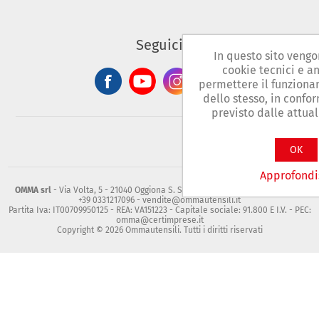
Seguici
In questo sito vengon
cookie tecnici e a
permettere il funziona
dello stesso, in confo
previsto dalle attua
OK
Approfondi
OMMA srl
- Via Volta, 5 - 21040 Oggiona S. Stefano (Va) - Tel. +39 0331217472
+39 0331217096 - vendite@ommautensili.it
Partita Iva: IT00709950125 - REA: VA151223 - Capitale sociale: 91.800 E I.V. - PEC:
omma@certimprese.it
Copyright © 2026 Ommautensili. Tutti i diritti riservati