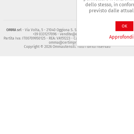
dello stesso, in confo
previsto dalle attua
OK
OMMA srl
- Via Volta, 5 - 21040 Oggiona S. Stefano (Va) - Tel. +39 0331217472
+39 0331217096 - vendite@ommautensili.it
Approfondi
Partita Iva: IT00709950125 - REA: VA151223 - Capitale sociale: 91.800 E I.V. - PEC:
omma@certimprese.it
Copyright © 2026 Ommautensili. Tutti i diritti riservati