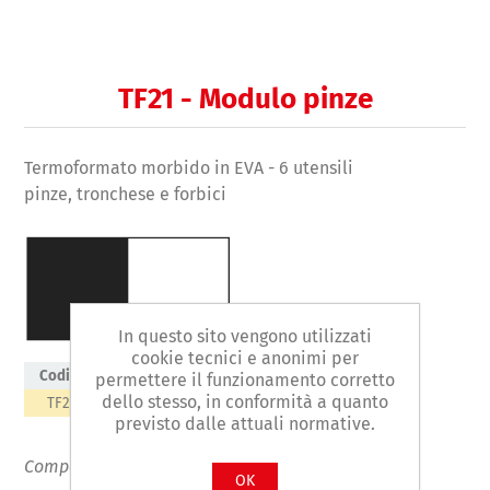
TF21 - Modulo pinze
Termoformato morbido in EVA - 6 utensili
pinze, tronchese e forbici
In questo sito vengono utilizzati
cookie tecnici e anonimi per
Codice
L
L1
H
Conf.
Peso g
permettere il funzionamento corretto
dello stesso, in conformità a quanto
TF21
398
284
30
1
1742
previsto dalle attuali normative.
Composizione:
OK