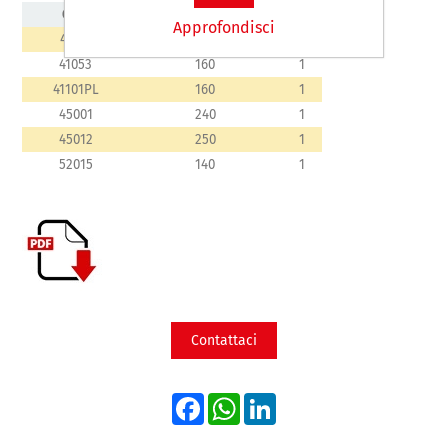
Cod.
Misura mm
Pz.
Approfondisci
41051
180
1
41053
160
1
41101PL
160
1
45001
240
1
45012
250
1
52015
140
1
Contattaci
Facebook
WhatsApp
LinkedIn