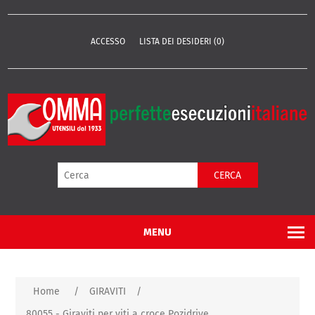
ACCESSO
LISTA DEI DESIDERI
(0)
CERCA
MENU
Home
/
GIRAVITI
/
80055 - Giraviti per viti a croce Pozidrive