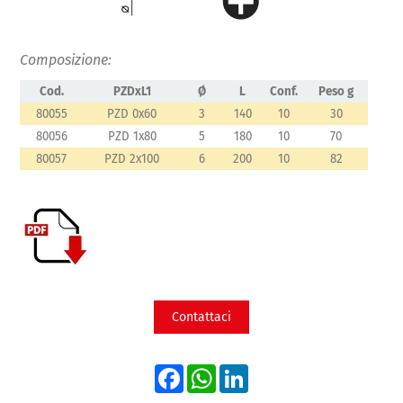
Composizione:
Cod.
PZDxL1
Ø
L
Conf.
Peso g
80055
PZD 0x60
3
140
10
30
80056
PZD 1x80
5
180
10
70
80057
PZD 2x100
6
200
10
82
Contattaci
Facebook
WhatsApp
LinkedIn