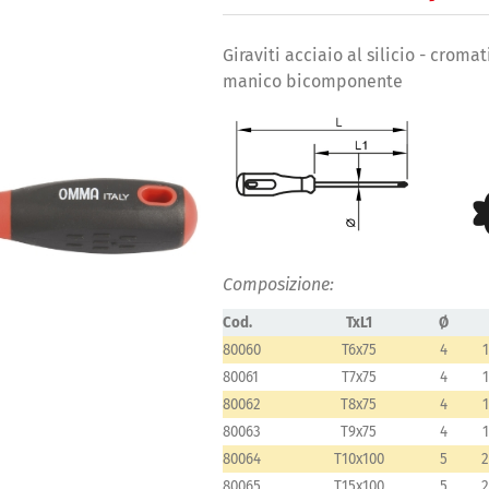
Giraviti acciaio al silicio - croma
manico bicomponente
Composizione:
Cod.
TxL1
Ø
80060
T6x75
4
80061
T7x75
4
80062
T8x75
4
80063
T9x75
4
80064
T10x100
5
80065
T15x100
5