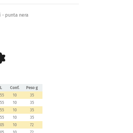
ti - punta nera
L
Conf.
Peso g
155
10
35
155
10
35
155
10
35
155
10
35
205
10
72
205
10
72