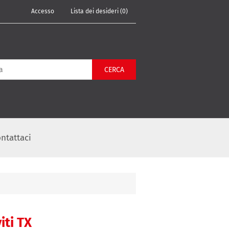
Accesso
Lista dei desideri
(0)
CERCA
ntattaci
iti TX