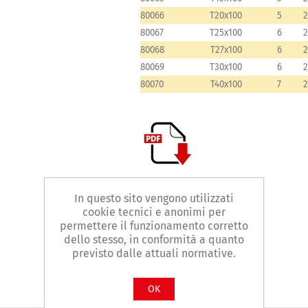
80066
T20x100
5
80067
T25x100
6
80068
T27x100
6
80069
T30x100
6
80070
T40x100
7
In questo sito vengono utilizzati
Contattaci
cookie tecnici e anonimi per
permettere il funzionamento corretto
dello stesso, in conformità a quanto
Facebook
WhatsApp
LinkedIn
previsto dalle attuali normative.
OK