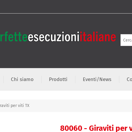
Chi siamo
Prodotti
Eventi/News
Co
aviti per viti TX
80060 - Giraviti per v