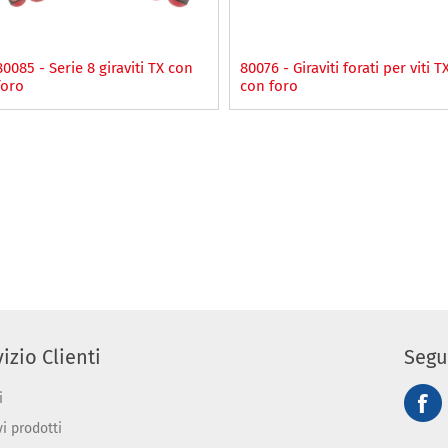
80085 - Serie 8 giraviti TX con
80076 - Giraviti forati per viti T
foro
con foro
izio Clienti
Segu
i
vi prodotti