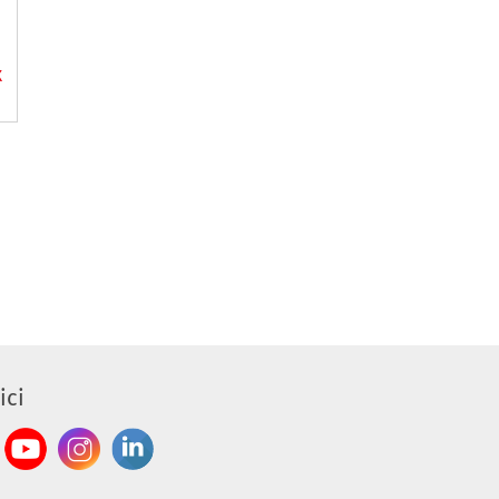
X
ici