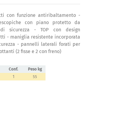
tti con funzione antiribaltamento -
lescopiche con piano protetto da
di sicurezza - TOP con design
tti - maniglia resistente incorporata
curezza - pannelli laterali forati per
ttanti (2 fisse e 2 con freno)
Conf.
Peso kg
1
55