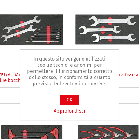
In questo sito vengono utilizzati
cookie tecnici e anonimi per
permettere il funzionamento corretto
TF1/A - Modulo 9 chiavi fisse a
TF1/B - Modulo 3 chiavi fisse a
dello stesso, in conformità a quanto
due bocche
due bocche
previsto dalle attuali normative.
OK
Approfondisci