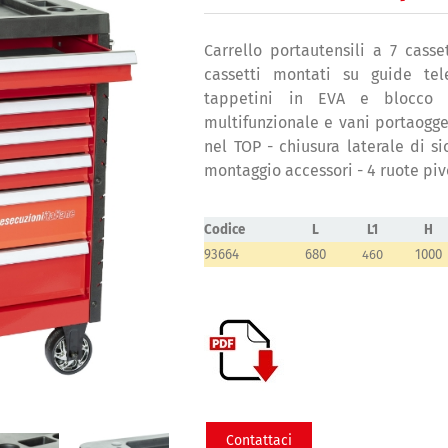
Carrello portautensili a 7 casse
cassetti montati su guide te
tappetini in EVA e blocco 
multifunzionale e vani portaogge
nel TOP - chiusura laterale di si
montaggio accessori - 4 ruote pivo
Codice
L
L1
H
93664
680
460
1000
Contattaci