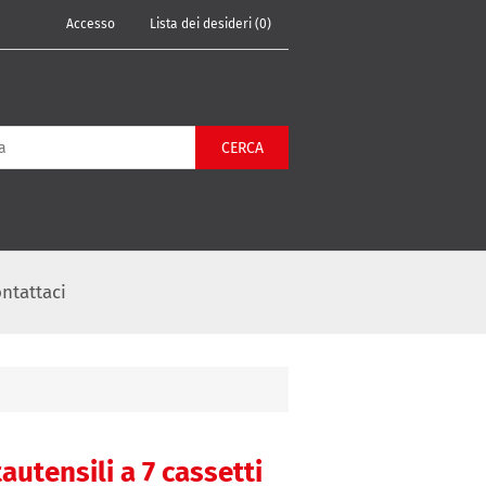
Accesso
Lista dei desideri
(0)
CERCA
ntattaci
autensili a 7 cassetti