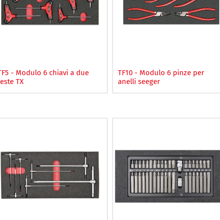
TF5 - Modulo 6 chiavi a due
TF10 - Modulo 6 pinze per
teste TX
anelli seeger